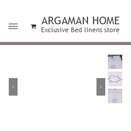
לג
תוכן