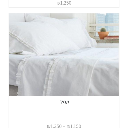
₪
1,250
וופל
₪
1,350
–
₪
1,150